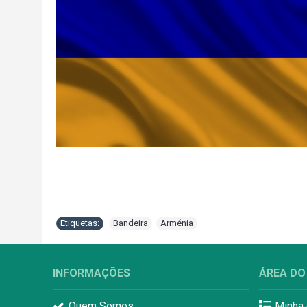
Etiquetas:
Bandeira
,
Arménia
INFORMAÇÕES
ÁREA DO
Quem Somos
Minha 