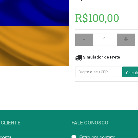
R$100,00
-
+
Simulador de Frete
Calcul
 CLIENTE
FALE CONOSCO
conta
Entre em contato