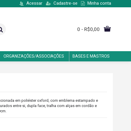
Acessar
Cadastre-se
Minha conta
0 - R$0,00
ORGANIZAÇÕES/ASSOCIAÇÕES
BASES E MASTROS
feccionada em poliéster oxford, com emblema estampado e
urados entre si, dupla face, tralha com alças em cordão e
9cm.