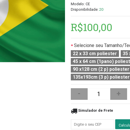
Modelo:
CE
Disponibilidade:
20
R$100,00
Selecione seu Tamanho/Te
22 x 33 cm poliester
35 
45 x 64 cm (1pano) polies
90 x128 cm (2 p) poliester
135x193cm (3 p) poliester
-
+
Simulador de Frete
Calcul