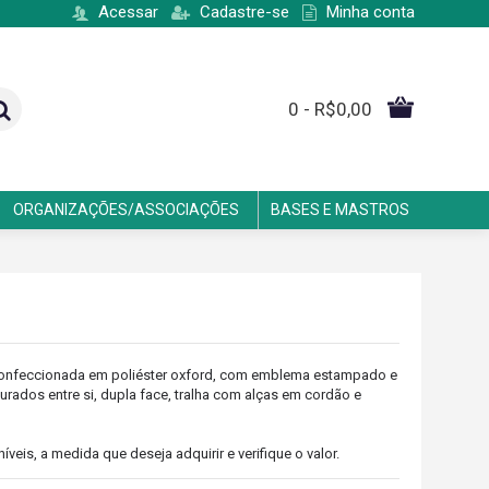
Acessar
Cadastre-se
Minha conta
0 - R$0,00
ORGANIZAÇÕES/ASSOCIAÇÕES
BASES E MASTROS
 confeccionada em poliéster oxford, com emblema estampado e
urados entre si, dupla face, tralha com alças em cordão e
eis, a medida que deseja adquirir e verifique o valor.